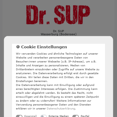
Dr. SUP
Wasserburg (Bodensee)
Wir verwenden Cookies und ähnliche Technologien auf unserer
Website und verarbeiten personenbezogene Daten von
Besucht uns gerne in Wasserburg (Bodensee).
Besucher:innen unserer Webseite (z.B. IP-Adresse), um z.B.
Inhalte und Anzeigen zu personalisieren, Medien von
Dr. SUP
powered by SixFeet Surfshop
Drittanbietern einzubinden oder Zugriffe auf unsere Website zu
analysieren. Die Datenverarbeitung erfolgt erst durch gesetzte
Sandgraben 1
Cookies. Wir teilen diese Daten mit Dritten, die wir in den
Einstellungen benennen.
88142 Wasserburg (B)
Die Datenverarbeitung kann mit Einwilligung oder aufgrund
eines berechtigten Interesses erfolgen. Die Zustimmung kann
Öffnungszeiten
erteilt oder abgelehnt werden. Es besteht das Recht, nicht
einzuwilligen und die Einwilligung zu einem späteren Zeitpunkt
(1.Mai - 15. Sep)
zu ändern oder zu widerrufen! Weitere Informationen zur
Verwendung personenbezogener Daten und den Diensten
Montag
geschlossen
erklären wir in unserer
Daten­schutz­erklärung
.
Essenziell
Externe Medien
PayPal
Dienstag geschlossen