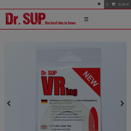
0
0,00 €
☰