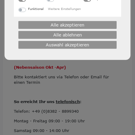
Funktional
Weitere Einstellungen
Mittwoch 10 - 12 und 17 - 19 Uhr
Donnerstag 10 - 12 und 14 - 16 Uhr
Alle akzeptieren
Freitag 10 - 12 und 14 - 16 Uhr
Alle ablehnen
Samstag 10 - 12 Uhr
Auswahl akzeptieren
Öffnungszeiten
(Nebensaison Okt -Apr)
Bitte kontaktiert uns via Telefon oder Email für
einen Termin
So erreicht Ihr uns
telefonisch
:
Telefon: +49 (0)
8382 - 8899340
Montag - Freitag 09:00 - 19:00 Uhr
Samstag 09:00 - 14:00 Uhr