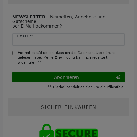
NEWSLETTER
- Neuheiten, Angebote und
Gutscheine
per E-Mail bekommen?
Newsletter
E-MAIL **
Honig
Hiermit bestätige ich, dass ich die
Daten­schutz­erklärung
gelesen habe. Meine Einwilligung kann ich jederzeit
widerrufen.**
Abonnieren
** Hierbei handelt es sich um ein Pflichtfeld.
SICHER EINKAUFEN