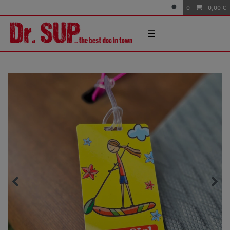
0
0,00 €
☰