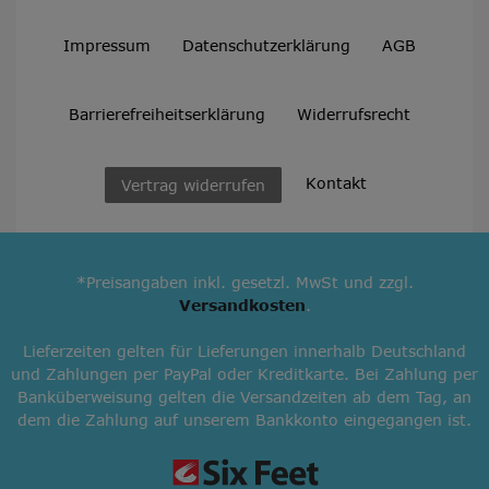
Impressum
Daten­schutz­erklärung
AGB
Barrierefreiheitserklärung
Widerrufs­recht
Kontakt
Vertrag widerrufen
*Preisangaben inkl. gesetzl. MwSt und zzgl.
Versandkosten
.
Lieferzeiten gelten für Lieferungen innerhalb Deutschland
und Zahlungen per PayPal oder Kreditkarte. Bei Zahlung per
Banküberweisung gelten die Versandzeiten ab dem Tag, an
dem die Zahlung auf unserem Bankkonto eingegangen ist.