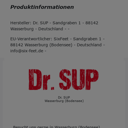
Produktinformationen
Hersteller:
Dr. SUP
-
Sandgraben
1
-
88142
Wasserburg
-
Deutschland
-
-
EU-Verantwortlicher:
SixFeet
-
Sandgraben
1
-
88142
Wasserburg (Bodensee)
-
Deutschland
-
info@six-feet.de
-
Dr. SUP
Wasserburg (Bodensee)
Besucht uns gerne in Wasserburg (Bodensee).