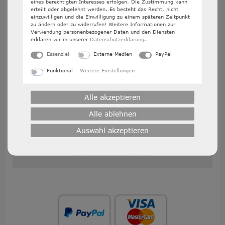
eines berechtigten Interesses erfolgen. Die Zustimmung kann
erteilt oder abgelehnt werden. Es besteht das Recht, nicht
Bitte kontaktiert uns via Telefon oder Email für
einzuwilligen und die Einwilligung zu einem späteren Zeitpunkt
einen Termin
zu ändern oder zu widerrufen! Weitere Informationen zur
Verwendung personenbezogener Daten und den Diensten
erklären wir in unserer
Daten­schutz­erklärung
.
Essenziell
Externe Medien
PayPal
So erreicht Ihr uns
telefonisch
:
Funktional
Weitere Einstellungen
Telefon: +49 (0)
8382 - 8899340
Montag - Freitag 09:00 - 19:00 Uhr
Alle akzeptieren
Samstag 09:00 - 14:00 Uhr
Alle ablehnen
E-Mail: info@dr-sup.com
Auswahl akzeptieren
ZAHLUNGSARTEN