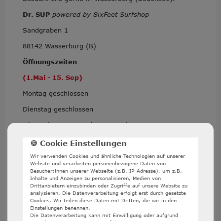
Dr. SUP
powered by SixFeet Surfshop
Sandgraben 1
88142 Wasserburg (B)
Öffnungszeiten
(1.Mai - 15. Sep)
Montag
geschlossen
Dienstag geschlossen
Mittwoch 10 - 12 und 17 - 19 Uhr
Donnerstag 10 - 12 und 14 - 16 Uhr
Freitag 10 - 12 und 14 - 16 Uhr
Wir verwenden Cookies und ähnliche Technologien auf unserer
Website und verarbeiten personenbezogene Daten von
Besucher:innen unserer Webseite (z.B. IP-Adresse), um z.B.
Samstag 10 - 12 Uhr
Inhalte und Anzeigen zu personalisieren, Medien von
Drittanbietern einzubinden oder Zugriffe auf unsere Website zu
analysieren. Die Datenverarbeitung erfolgt erst durch gesetzte
Cookies. Wir teilen diese Daten mit Dritten, die wir in den
Öffnungszeiten
Einstellungen benennen.
Die Datenverarbeitung kann mit Einwilligung oder aufgrund
(Nebensaison Okt -Apr)