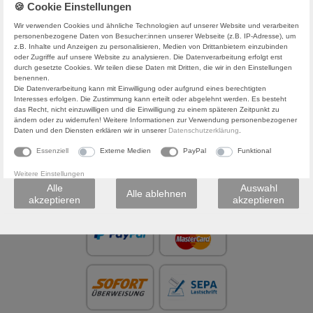
Wir verwenden Cookies und ähnliche Technologien auf unserer Website und verarbeiten
personenbezogene Daten von Besucher:innen unserer Webseite (z.B. IP-Adresse), um
z.B. Inhalte und Anzeigen zu personalisieren, Medien von Drittanbietern einzubinden
oder Zugriffe auf unsere Website zu analysieren. Die Datenverarbeitung erfolgt erst
durch gesetzte Cookies. Wir teilen diese Daten mit Dritten, die wir in den Einstellungen
benennen.
Die Datenverarbeitung kann mit Einwilligung oder aufgrund eines berechtigten
rg
-
Deutschland
-
-
Interesses erfolgen. Die Zustimmung kann erteilt oder abgelehnt werden. Es besteht
das Recht, nicht einzuwilligen und die Einwilligung zu einem späteren Zeitpunkt zu
Wasserburg (Bodensee)
-
Deutschland
-
info@six-feet.de
-
ändern oder zu widerrufen! Weitere Informationen zur Verwendung personenbezogener
Daten und den Diensten erklären wir in unserer
Daten­schutz­erklärung
.
Essenziell
Externe Medien
PayPal
Funktional
ZAHLUNGSARTEN
Weitere Einstellungen
Alle
Auswahl
Alle ablehnen
akzeptieren
akzeptieren