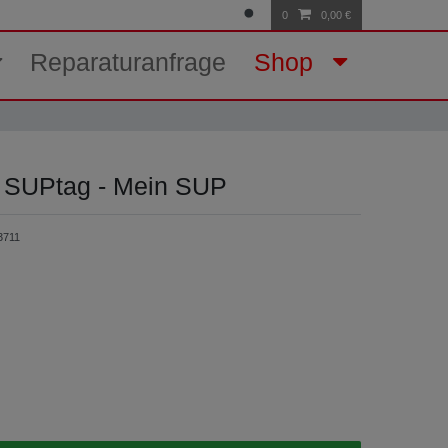
Anmelden
Registrieren
0
0,00 €
Reparaturanfrage
Shop
- SUPtag - Mein SUP
3711