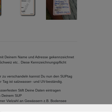
mit Deinem Name und Adresse gekennzeichnet
chweiz etc.. Diese Kennzeichnungspflicht
mer zu verschandeln kannst Du nun den SUPtag
r Tag ist salzwasser- und UV-beständig.
sserfesten Stift Deine Daten eintragen
 an Deinem SUP
ner Vielzahl an Gewässern z.B. Bodensee